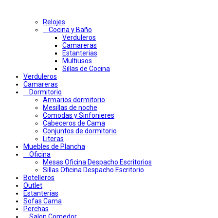
Relojes
Cocina y Baño
Verduleros
Camareras
Estanterias
Multiusos
Sillas de Cocina
Verduleros
Camareras
Dormitorio
Armarios dormitorio
Mesillas de noche
Comodas y Sinfonieres
Cabeceros de Cama
Conjuntos de dormitorio
Literas
Muebles de Plancha
Oficina
Mesas Oficina Despacho Escritorios
Sillas Oficina Despacho Escritorio
Botelleros
Outlet
Estanterias
Sofas Cama
Perchas
Salon Comedor