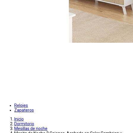
Relojes
Zapateros
Inicio
Dormitorio
Mesillas de noche