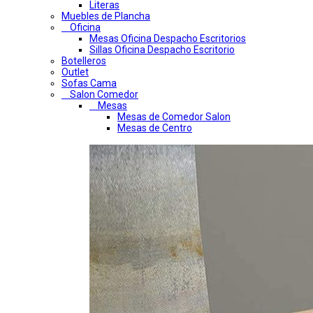
Literas
Muebles de Plancha
Oficina
Mesas Oficina Despacho Escritorios
Sillas Oficina Despacho Escritorio
Botelleros
Outlet
Sofas Cama
Salon Comedor
Mesas
Mesas de Comedor Salon
Mesas de Centro