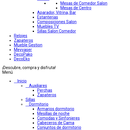
Mesas de Comedor Salon
Mesas de Centro
Aparador, Vitrina, Bar
Estanterias
Composiciones Salon
Muebles TV
Sillas Salon Comedor
Relojes
Zapateros
Mueble Gestion
Meyvaser
DecoPako
DecoEko
¡Descubre, compra y disfruta!
Menú
Inicio
Auxiliares
Perchas
Zapateros
Sillas
Dormitorio
Armarios dormitorio
Mesillas de noche
Comodas y Sinfonieres
Cabeceros de Cama
Conjuntos de dormitorio