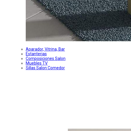
Aparador, Vitrina, Bar
Estanterias
Composiciones Salon
Muebles TV
Sillas Salon Comedor