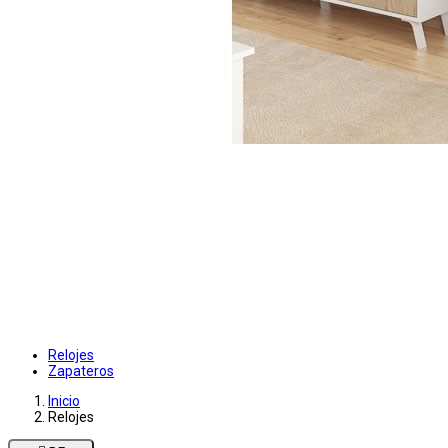
Relojes
Zapateros
Inicio
Relojes