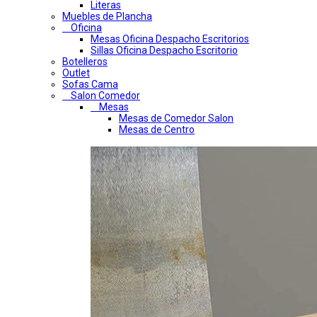
Literas
Muebles de Plancha
Oficina
Mesas Oficina Despacho Escritorios
Sillas Oficina Despacho Escritorio
Botelleros
Outlet
Sofas Cama
Salon Comedor
Mesas
Mesas de Comedor Salon
Mesas de Centro