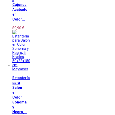
Cajones,
Acabado
en
Color...
89,90 €
Meyvaser
Estantería
para
Salón
en
Color
Sonoma
y
Negro,...