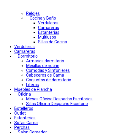
Relojes
Cocina y Baño
Verduleros
Camareras
Estanterias
Multiusos
Sillas de Cocina
Verduleros
Camareras
Dormitorio
Armarios dormitorio
Mesillas de noche
Comodas y Sinfonieres
Cabeceros de Cama
Conjuntos de dormitorio
Literas
Muebles de Plancha
Oficina
Mesas Oficina Despacho Escritorios
Sillas Oficina Despacho Escritorio
Botelleros
Outlet
Estanterias
Sofas Cama
Perchas
Salon Comedor