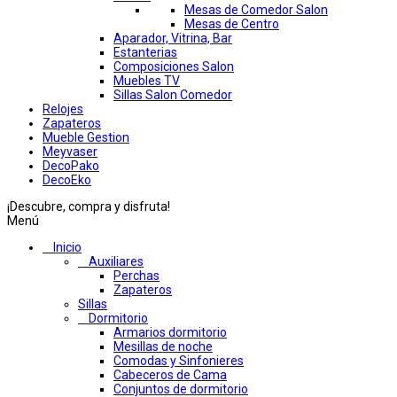
Mesas de Comedor Salon
Mesas de Centro
Aparador, Vitrina, Bar
Estanterias
Composiciones Salon
Muebles TV
Sillas Salon Comedor
Relojes
Zapateros
Mueble Gestion
Meyvaser
DecoPako
DecoEko
¡Descubre, compra y disfruta!
Menú
Inicio
Auxiliares
Perchas
Zapateros
Sillas
Dormitorio
Armarios dormitorio
Mesillas de noche
Comodas y Sinfonieres
Cabeceros de Cama
Conjuntos de dormitorio