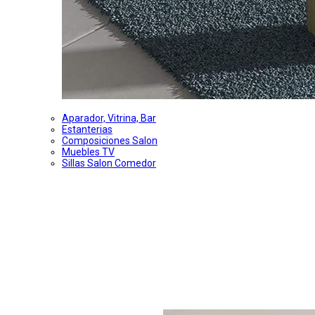
Aparador, Vitrina, Bar
Estanterias
Composiciones Salon
Muebles TV
Sillas Salon Comedor