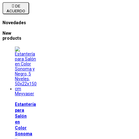

DE
ACUERDO
Novedades
New
products
Meyvaser
Estantería
para
Salón
en
Color
Sonoma