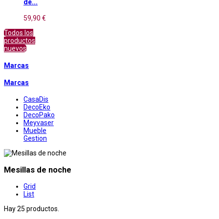
de...
59,90 €
Todos los
productos
nuevos
Marcas
Marcas
CasaDis
DecoEko
DecoPako
Meyvaser
Mueble
Gestion
Mesillas de noche
Grid
List
Hay 25 productos.