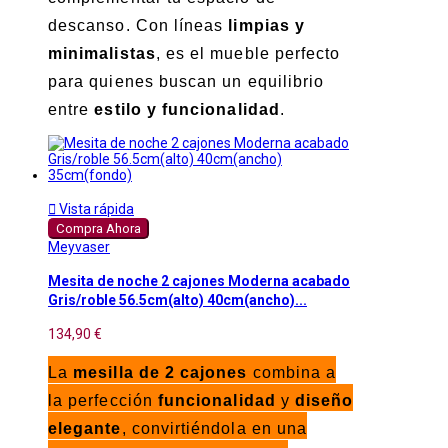
descanso. Con líneas
limpias y
minimalistas
, es el mueble perfecto
para quienes buscan un equilibrio
entre
estilo y funcionalidad
.

Vista rápida
Compra Ahora
Meyvaser
Mesita de noche 2 cajones Moderna acabado
Gris/roble 56.5cm(alto) 40cm(ancho)...
134,90 €
La
mesilla de 2 cajones
combina a
la perfección
funcionalidad
y
diseño
elegante
, convirtiéndola en una