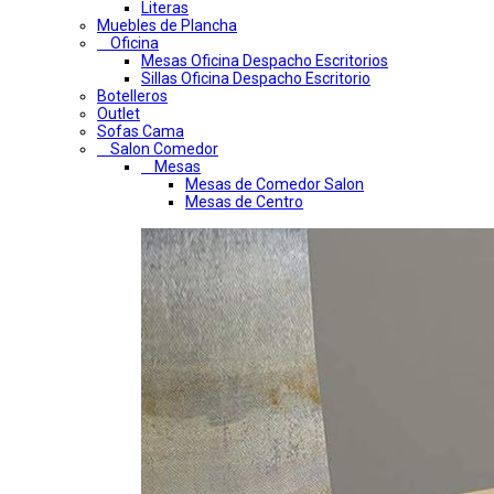
Literas
Muebles de Plancha
Oficina
Mesas Oficina Despacho Escritorios
Sillas Oficina Despacho Escritorio
Botelleros
Outlet
Sofas Cama
Salon Comedor
Mesas
Mesas de Comedor Salon
Mesas de Centro