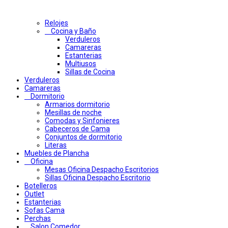
Relojes
Cocina y Baño
Verduleros
Camareras
Estanterias
Multiusos
Sillas de Cocina
Verduleros
Camareras
Dormitorio
Armarios dormitorio
Mesillas de noche
Comodas y Sinfonieres
Cabeceros de Cama
Conjuntos de dormitorio
Literas
Muebles de Plancha
Oficina
Mesas Oficina Despacho Escritorios
Sillas Oficina Despacho Escritorio
Botelleros
Outlet
Estanterias
Sofas Cama
Perchas
Salon Comedor