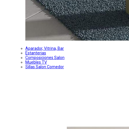
Aparador, Vitrina, Bar
Estanterias
Composiciones Salon
Muebles TV
Sillas Salon Comedor