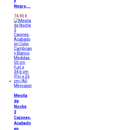
y
Negro,...
74,90 €
Meyvaser
Mesita
de
Noche
3
Cajones,
Acabado
en