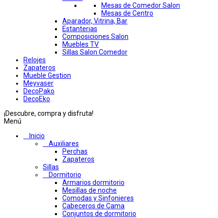
Mesas de Comedor Salon
Mesas de Centro
Aparador, Vitrina, Bar
Estanterias
Composiciones Salon
Muebles TV
Sillas Salon Comedor
Relojes
Zapateros
Mueble Gestion
Meyvaser
DecoPako
DecoEko
¡Descubre, compra y disfruta!
Menú
Inicio
Auxiliares
Perchas
Zapateros
Sillas
Dormitorio
Armarios dormitorio
Mesillas de noche
Comodas y Sinfonieres
Cabeceros de Cama
Conjuntos de dormitorio