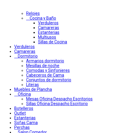
Relojes
Cocina y Baño
Verduleros
Camareras
Estanterias
Multiusos
Sillas de Cocina
Verduleros
Camareras
Dormitorio
Armarios dormitorio
Mesillas de noche
Comodas y Sinfonieres
Cabeceros de Cama
Conjuntos de dormitorio
Literas
Muebles de Plancha
Oficina
Mesas Oficina Despacho Escritorios
Sillas Oficina Despacho Escritorio
Botelleros
Outlet
Estanterias
Sofas Cama
Perchas
Salon Comedor