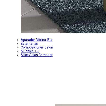
Aparador, Vitrina, Bar
Estanterias
Composiciones Salon
Muebles TV
Sillas Salon Comedor