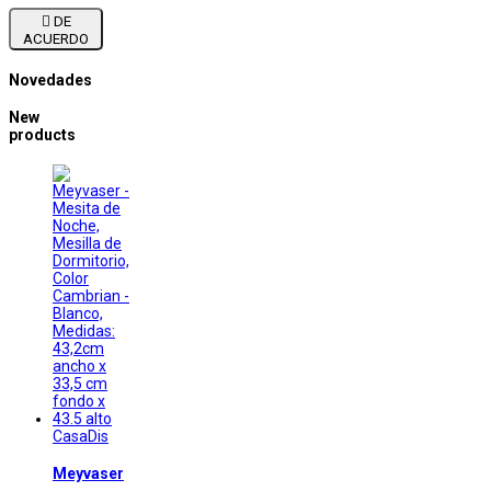

DE
ACUERDO
Novedades
New
products
CasaDis
Meyvaser