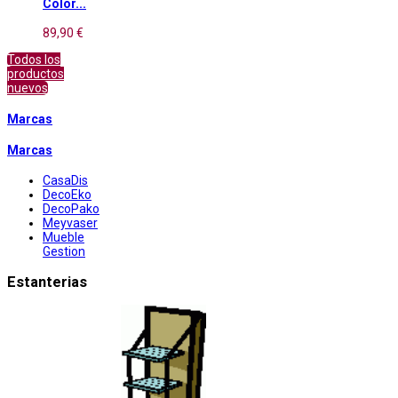
Color...
89,90 €
Todos los
productos
nuevos
Marcas
Marcas
CasaDis
DecoEko
DecoPako
Meyvaser
Mueble
Gestion
Estanterias