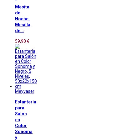
-
Mesita
de
Noche,
Mesilla
de...
59,90 €
Meyvaser
Estantería
para
Salón
en
Color
Sonoma
y