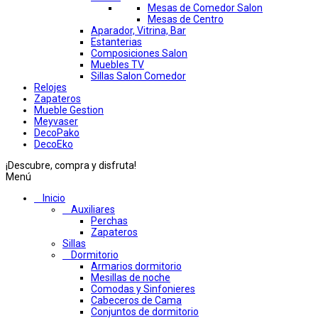
Mesas de Comedor Salon
Mesas de Centro
Aparador, Vitrina, Bar
Estanterias
Composiciones Salon
Muebles TV
Sillas Salon Comedor
Relojes
Zapateros
Mueble Gestion
Meyvaser
DecoPako
DecoEko
¡Descubre, compra y disfruta!
Menú
Inicio
Auxiliares
Perchas
Zapateros
Sillas
Dormitorio
Armarios dormitorio
Mesillas de noche
Comodas y Sinfonieres
Cabeceros de Cama
Conjuntos de dormitorio