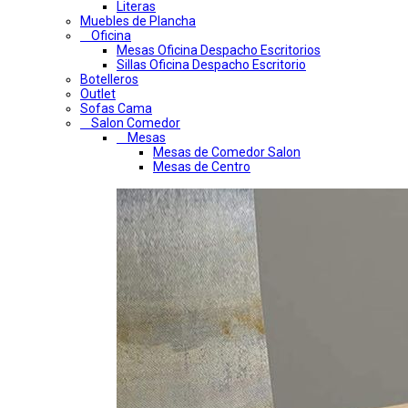
Literas
Muebles de Plancha
Oficina
Mesas Oficina Despacho Escritorios
Sillas Oficina Despacho Escritorio
Botelleros
Outlet
Sofas Cama
Salon Comedor
Mesas
Mesas de Comedor Salon
Mesas de Centro