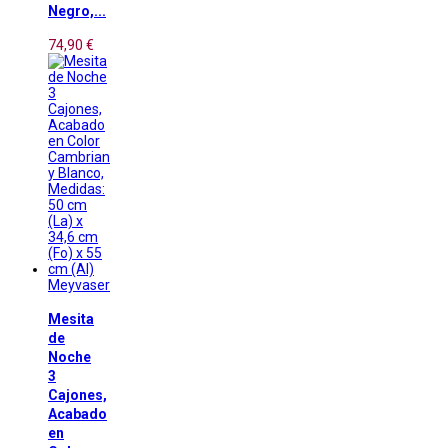
Negro,...
74,90 €
Meyvaser
Mesita
de
Noche
3
Cajones,
Acabado
en