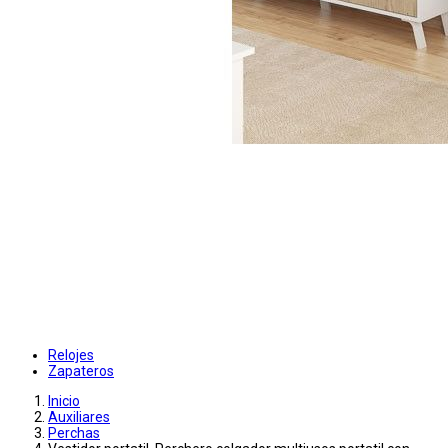
Relojes
Zapateros
Inicio
Auxiliares
Perchas