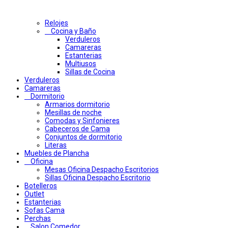
Relojes
Cocina y Baño
Verduleros
Camareras
Estanterias
Multiusos
Sillas de Cocina
Verduleros
Camareras
Dormitorio
Armarios dormitorio
Mesillas de noche
Comodas y Sinfonieres
Cabeceros de Cama
Conjuntos de dormitorio
Literas
Muebles de Plancha
Oficina
Mesas Oficina Despacho Escritorios
Sillas Oficina Despacho Escritorio
Botelleros
Outlet
Estanterias
Sofas Cama
Perchas
Salon Comedor