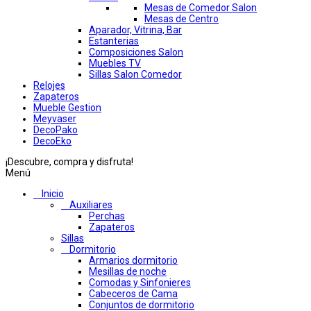
Mesas de Comedor Salon
Mesas de Centro
Aparador, Vitrina, Bar
Estanterias
Composiciones Salon
Muebles TV
Sillas Salon Comedor
Relojes
Zapateros
Mueble Gestion
Meyvaser
DecoPako
DecoEko
¡Descubre, compra y disfruta!
Menú
Inicio
Auxiliares
Perchas
Zapateros
Sillas
Dormitorio
Armarios dormitorio
Mesillas de noche
Comodas y Sinfonieres
Cabeceros de Cama
Conjuntos de dormitorio