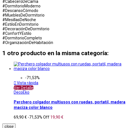
#CabeceroDeCama
#DormitorioModerno
#DescansoCómodo
#MueblesDeDormitorio
#MesillasDeNoche
#EstiloEnDormitorio
#DecoraciónDeDormitorio
#ConfortYEstilo
#DormitorioCompleto
#OrganizaciónDeHabitación
1 otro producto en la misma categoría:
-71,53%

Vista rápida
Ver Detalle
DecoEko
Perchero colgador multiusos con ruedas, portatil, madera
maciza color blanco
69,90 €
-71,53%
Off
19,90 €
close