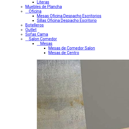
Literas
Muebles de Plancha
Oficina
Mesas Oficina Despacho Escritorios
Sillas Oficina Despacho Escritorio
Botelleros
Outlet
Sofas Cama
Salon Comedor
Mesas
Mesas de Comedor Salon
Mesas de Centro