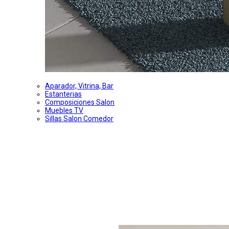
Aparador, Vitrina, Bar
Estanterias
Composiciones Salon
Muebles TV
Sillas Salon Comedor