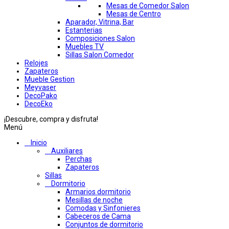
Mesas de Comedor Salon
Mesas de Centro
Aparador, Vitrina, Bar
Estanterias
Composiciones Salon
Muebles TV
Sillas Salon Comedor
Relojes
Zapateros
Mueble Gestion
Meyvaser
DecoPako
DecoEko
¡Descubre, compra y disfruta!
Menú
Inicio
Auxiliares
Perchas
Zapateros
Sillas
Dormitorio
Armarios dormitorio
Mesillas de noche
Comodas y Sinfonieres
Cabeceros de Cama
Conjuntos de dormitorio