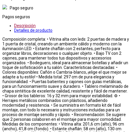
Pago seguro
Pagos seguros
Descripción
Detalles de producto
Composición completa: • Vitrina alta con leds: 2 puertas de madera y
1 puerta de cristal, creando un ambiente cálido y moderno con la
iluminación LED. • Estante chaflán con 2 estantes, perfecto para
organizar libros, decoraciones o cualquier objeto. • Bajo TV con 2
cajones, para mantener todos tus dispositivos y accesorios
organizados. • Bodeguero, ideal para almacenar botellas y añadir un
toque de sofisticación a tu salón. Características destacadas: •
Colores disponibles: Cañón o Cambria-blanco, ¡elige el que mejor se
adapte a tu estilo! • Medida total: 297 cm de pura elegancia y
funcionalidad. • Puertas batientes y cajones con guías metálicas,
para un funcionamiento suave y duradero. • Tablero melaminado de
chapa sintética de excelente calidad, resistente y fácil de mantener.
• Grosor de los tableros: 16 y 32 mm para mayor estabilidad. ⚙️ •
Herrajes metálicos combinados con plásticos, añadiendo
modernidad y resistencia. • Se suministra en formato kit de fácil
montaje, con todo lo necesario y instrucciones incluidas para un
proceso de montaje sencillo y rápido. • Recomendación: Se sugiere
que 2 personas colaboren en el montaje para mayor comodidad.
Medidas de los componentes: • Vitrina alta: 201,6 cm (alto), 96 cm
(ancho), 41,8 cm (fondo). • Estante chaflán: 58 cm (alto), 130 cm