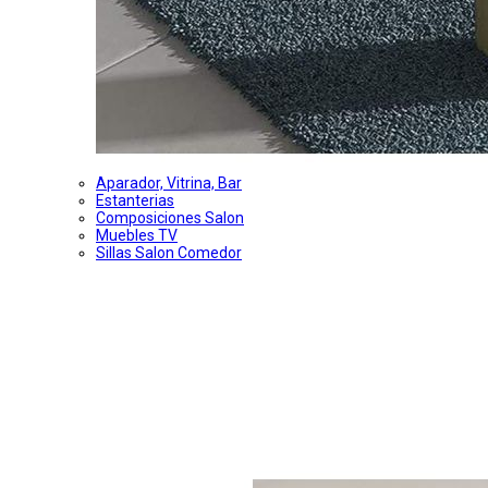
Aparador, Vitrina, Bar
Estanterias
Composiciones Salon
Muebles TV
Sillas Salon Comedor