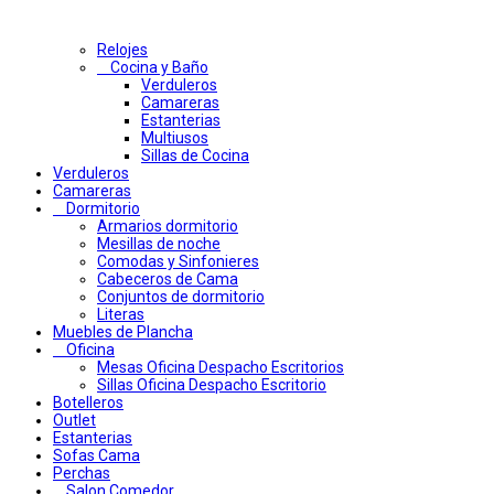
Relojes
Cocina y Baño
Verduleros
Camareras
Estanterias
Multiusos
Sillas de Cocina
Verduleros
Camareras
Dormitorio
Armarios dormitorio
Mesillas de noche
Comodas y Sinfonieres
Cabeceros de Cama
Conjuntos de dormitorio
Literas
Muebles de Plancha
Oficina
Mesas Oficina Despacho Escritorios
Sillas Oficina Despacho Escritorio
Botelleros
Outlet
Estanterias
Sofas Cama
Perchas
Salon Comedor