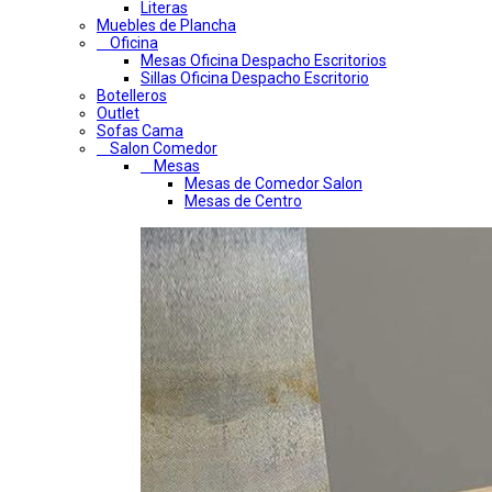
Literas
Muebles de Plancha
Oficina
Mesas Oficina Despacho Escritorios
Sillas Oficina Despacho Escritorio
Botelleros
Outlet
Sofas Cama
Salon Comedor
Mesas
Mesas de Comedor Salon
Mesas de Centro