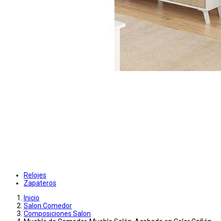
Relojes
Zapateros
Inicio
Salon Comedor
Composiciones Salon