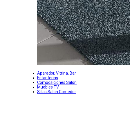
Aparador, Vitrina, Bar
Estanterias
Composiciones Salon
Muebles TV
Sillas Salon Comedor