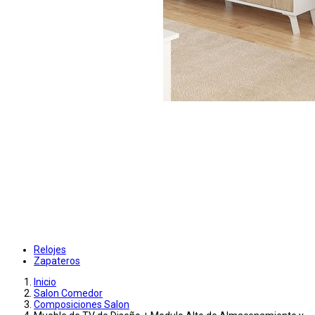
Relojes
Zapateros
Inicio
Salon Comedor
Composiciones Salon