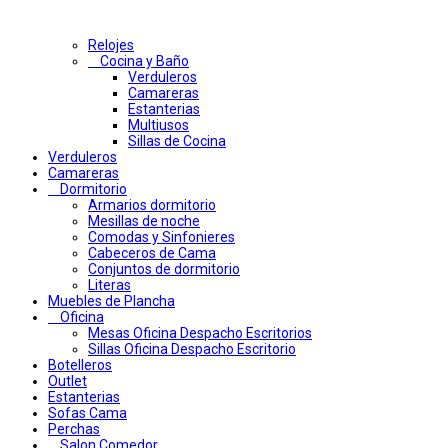
Relojes
Cocina y Baño
Verduleros
Camareras
Estanterias
Multiusos
Sillas de Cocina
Verduleros
Camareras
Dormitorio
Armarios dormitorio
Mesillas de noche
Comodas y Sinfonieres
Cabeceros de Cama
Conjuntos de dormitorio
Literas
Muebles de Plancha
Oficina
Mesas Oficina Despacho Escritorios
Sillas Oficina Despacho Escritorio
Botelleros
Outlet
Estanterias
Sofas Cama
Perchas
Salon Comedor