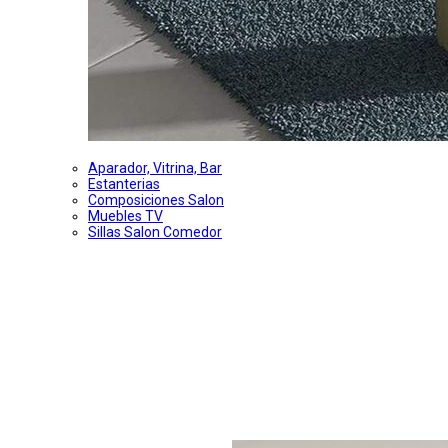
Aparador, Vitrina, Bar
Estanterias
Composiciones Salon
Muebles TV
Sillas Salon Comedor