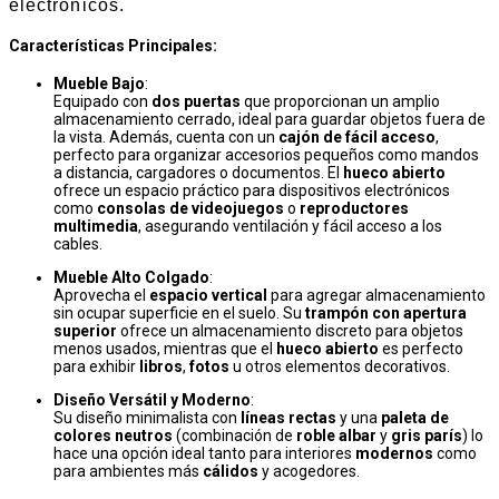
electrónicos.
Características Principales:
Mueble Bajo
:
Equipado con
dos puertas
que proporcionan un amplio
almacenamiento cerrado, ideal para guardar objetos fuera de
la vista. Además, cuenta con un
cajón de fácil acceso
,
perfecto para organizar accesorios pequeños como mandos
a distancia, cargadores o documentos. El
hueco abierto
ofrece un espacio práctico para dispositivos electrónicos
como
consolas de videojuegos
o
reproductores
multimedia
, asegurando ventilación y fácil acceso a los
cables.
Mueble Alto Colgado
:
Aprovecha el
espacio vertical
para agregar almacenamiento
sin ocupar superficie en el suelo. Su
trampón con apertura
superior
ofrece un almacenamiento discreto para objetos
menos usados, mientras que el
hueco abierto
es perfecto
para exhibir
libros
,
fotos
u otros elementos decorativos.
Diseño Versátil y Moderno
:
Su diseño minimalista con
líneas rectas
y una
paleta de
colores neutros
(combinación de
roble albar
y
gris parís
) lo
hace una opción ideal tanto para interiores
modernos
como
para ambientes más
cálidos
y acogedores.