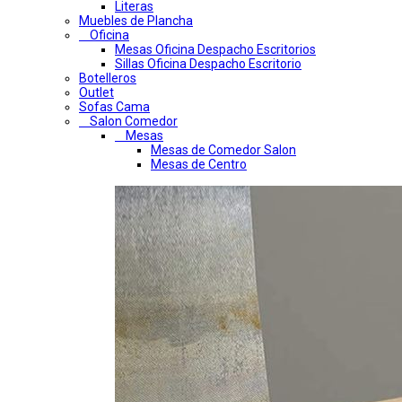
Literas
Muebles de Plancha
Oficina
Mesas Oficina Despacho Escritorios
Sillas Oficina Despacho Escritorio
Botelleros
Outlet
Sofas Cama
Salon Comedor
Mesas
Mesas de Comedor Salon
Mesas de Centro