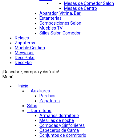
Mesas de Comedor Salon
Mesas de Centro
Aparador, Vitrina, Bar
Estanterias
Composiciones Salon
Muebles TV
Sillas Salon Comedor
Relojes
Zapateros
Mueble Gestion
Meyvaser
DecoPako
DecoEko
¡Descubre, compra y disfruta!
Menú
Inicio
Auxiliares
Perchas
Zapateros
Sillas
Dormitorio
Armarios dormitorio
Mesillas de noche
Comodas y Sinfonieres
Cabeceros de Cama
Conjuntos de dormitorio